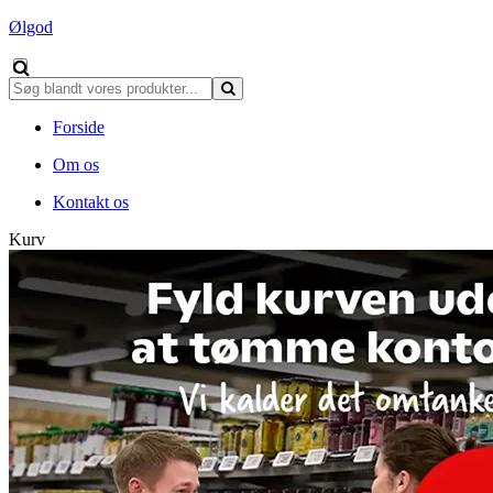
Ølgod
Forside
Om os
Kontakt os
Kurv