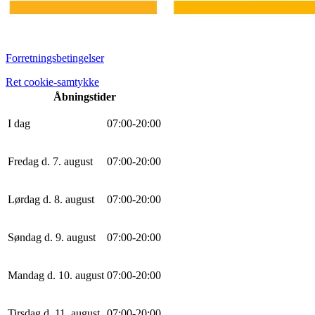
Forretningsbetingelser
Ret cookie-samtykke
Åbningstider
I dag
0
7
:
0
0
-
20
:
0
0
Fredag d. 7. august
0
7
:
0
0
-
20
:
0
0
Lørdag d. 8. august
0
7
:
0
0
-
20
:
0
0
Søndag d. 9. august
0
7
:
0
0
-
20
:
0
0
Mandag d. 10. august
0
7
:
0
0
-
20
:
0
0
Tirsdag d. 11. august
0
7
:
0
0
-
20
:
0
0