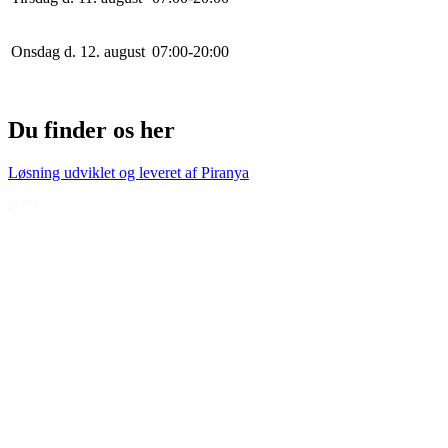
Onsdag d. 12. august
0
7
:
0
0
-
20
:
0
0
Du finder os her
Løsning udviklet og leveret af
Piranya