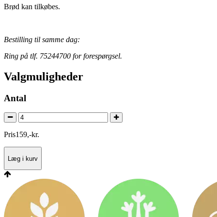
Brød kan tilkøbes.
Bestilling til samme dag:
Ring på tlf. 75244700 for forespørgsel.
Valgmuligheder
Antal
Pris
159
,
-
kr.
Læg i kurv