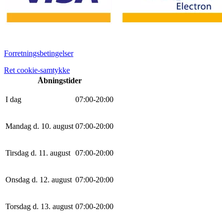
Forretningsbetingelser
Ret cookie-samtykke
Åbningstider
I dag
0
7
:
0
0
-
20
:
0
0
Mandag d. 10. august
0
7
:
0
0
-
20
:
0
0
Tirsdag d. 11. august
0
7
:
0
0
-
20
:
0
0
Onsdag d. 12. august
0
7
:
0
0
-
20
:
0
0
Torsdag d. 13. august
0
7
:
0
0
-
20
:
0
0