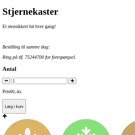
Stjernekaster
Et stensikkert hit hver gang!
Bestilling til samme dag:
Ring på tlf. 75244700 for forespørgsel.
Antal
Pris
60
,
-
kr.
Læg i kurv