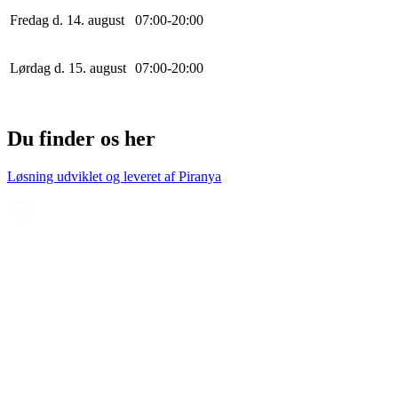
Fredag d. 14. august
0
7
:
0
0
-
20
:
0
0
Lørdag d. 15. august
0
7
:
0
0
-
20
:
0
0
Du finder os her
Løsning udviklet og leveret af
Piranya