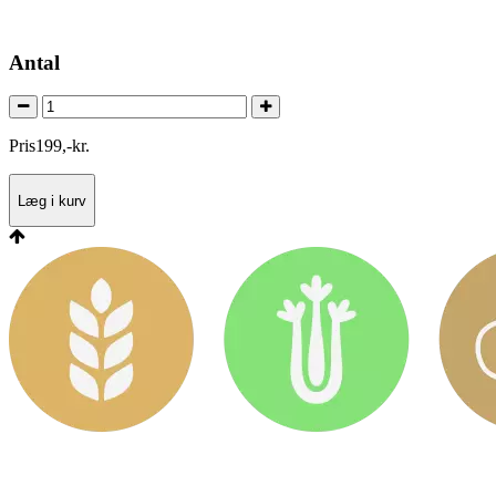
Antal
Pris
199
,
-
kr.
Læg i kurv