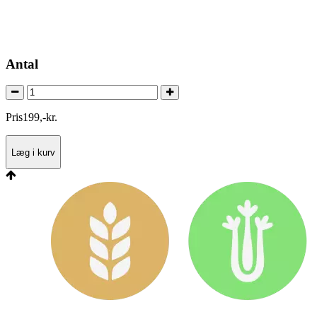
Antal
Pris
199
,
-
kr.
Læg i kurv