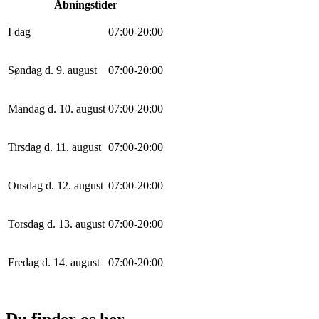
Åbningstider
I dag
0
7
:
0
0
-
20
:
0
0
Søndag d. 9. august
0
7
:
0
0
-
20
:
0
0
Mandag d. 10. august
0
7
:
0
0
-
20
:
0
0
Tirsdag d. 11. august
0
7
:
0
0
-
20
:
0
0
Onsdag d. 12. august
0
7
:
0
0
-
20
:
0
0
Torsdag d. 13. august
0
7
:
0
0
-
20
:
0
0
Fredag d. 14. august
0
7
:
0
0
-
20
:
0
0