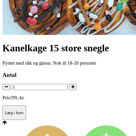
Kanelkage 15 store snegle
Pyntet med slik og glasur. Nok til 18-20 personer
Antal
Pris
199
,
-
kr.
Læg i kurv